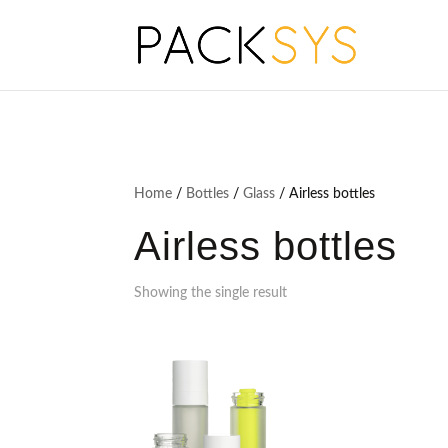
Home
/
Bottles
/
Glass
/ Airless bottles
Airless bottles
Showing the single result