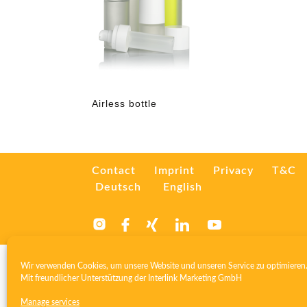
Airless bottle
Contact
Imprint
Privacy
T&C
Deutsch
English
Wir verwenden Cookies, um unsere Website und unseren Service zu optimieren
Mit freundlicher Unterstützung der
Interlink Marketing GmbH
Manage services