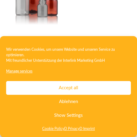
Dropper bottle PET
Wir verwenden Cookies, um unsere Website und unseren Service zu
optimieren.
Mit freundlicher Unterstützung der
Interlink Marketing GmbH
Contact
Imprint
Privacy
T&C
Manage services
Certificate ISO 15378
Certificate ISO 13485
Accept all
Whistleblowing System
Deutsch
English
Ablehnen
Show Settings
Cookie Policy
D Privacy
D Imprint