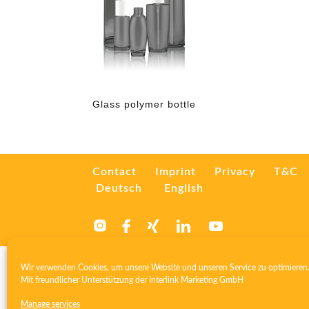
Glass polymer bottle
Contact
Imprint
Privacy
T&C
Deutsch
English
Wir verwenden Cookies, um unsere Website und unseren Service zu optimieren
Mit freundlicher Unterstützung der
Interlink Marketing GmbH
Manage services