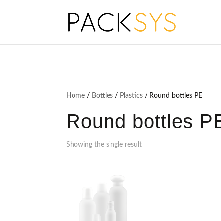
Home
/
Bottles
/
Plastics
/ Round bottles PE
Round bottles P
Showing the single result