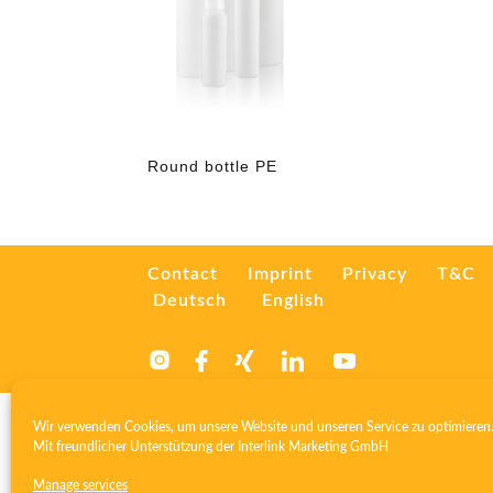
Round bottle PE
Contact
Imprint
Privacy
T&C
Deutsch
English
Wir verwenden Cookies, um unsere Website und unseren Service zu optimieren
Mit freundlicher Unterstützung der
Interlink Marketing GmbH
Manage services