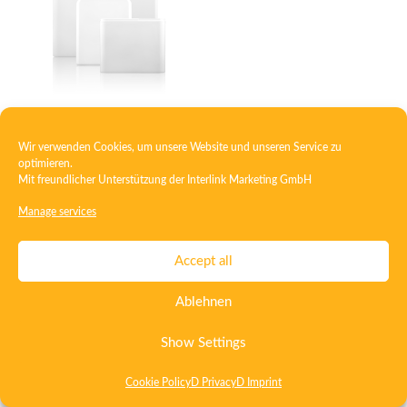
Containers Postbox
Wir verwenden Cookies, um unsere Website und unseren Service zu
optimieren.
Mit freundlicher Unterstützung der
Interlink Marketing GmbH
Manage services
Contact
Imprint
Privacy
T&C
Certificate ISO 15378
Accept all
Certificate ISO 13485
Whistleblowing System
Deutsch
Ablehnen
English
Show Settings
Cookie Policy
D Privacy
D Imprint