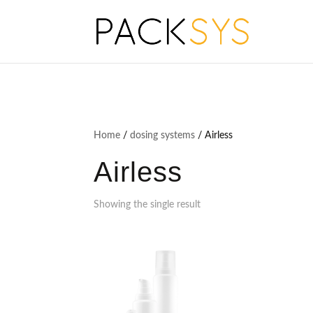
Home
/
dosing systems
/ Airless
Airless
Showing the single result