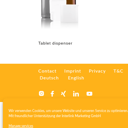
Tablet dispenser
Contact
Imprint
Privacy
T&C
Deutsch
English
Wir verwenden Cookies, um unsere Website und unseren Service zu optimieren
Mit freundlicher Unterstützung der
Interlink Marketing GmbH
Manage services