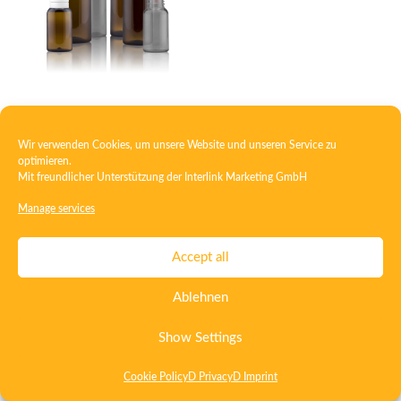
Drinking Ampoule
Wir verwenden Cookies, um unsere Website und unseren Service zu
optimieren.
Mit freundlicher Unterstützung der
Interlink Marketing GmbH
Contact
Imprint
Privacy
T&C
Manage services
Certificate ISO 15378
Certificate ISO 13485
Accept all
Whistleblowing System
Deutsch
English
Ablehnen
Show Settings
Cookie Policy
D Privacy
D Imprint