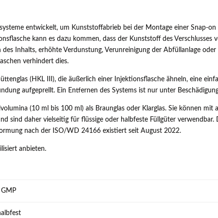
ysteme entwickelt, um Kunststoffabrieb bei der Montage einer Snap-on
onsflasche kann es dazu kommen, dass der Kunststoff des Verschlusse
 des Inhalts, erhöhte Verdunstung, Verunreinigung der Abfüllanlage oder d
schen verhindert dies.
englas (HKL III), die äußerlich einer Injektionsflasche ähneln, eine einf
dung aufgeprellt. Ein Entfernen des Systems ist nur unter Beschädigung
lvolumina (10 ml bis 100 ml) als Braunglas oder Klarglas. Sie können mit a
d sind daher vielseitig für flüssige oder halbfeste Füllgüter verwendbar
 Normung nach der ISO/WD 24166 existiert seit August 2022.
isiert anbieten.
., GMP
halbfest