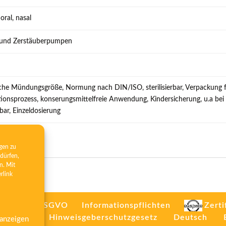
oral, nasal
 und Zerstäuberpumpen
iche Mündungsgröße, Normung nach DIN/ISO, sterilisierbar, Verpackung für
ationsprozess, konserungsmittelfreie Anwendung, Kindersicherung, u.a b
ar, Einzeldosierung
gen zu
dürfen,
n. Mit
erlink
rt. 26/13 DSGVO
Informationspflichten
Zerti
mpressum
Hinweisgeberschutzgesetz
Deutsch
 anzeigen