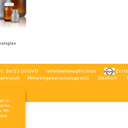
halsglas
rt. 26/13 DSGVO
Informationspflichten
Zerti
mpressum
Hinweisgeberschutzgesetz
Deutsch
gen zu
dürfen,
n. Mit
erlink