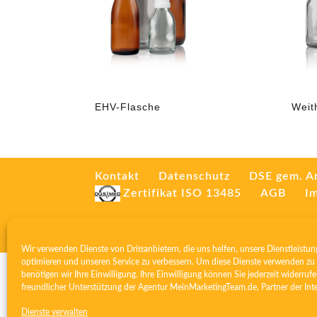
EHV-Flasche
Weit
Kontakt
Datenschutz
DSE gem. A
Zertifikat ISO 13485
AGB
I
Wir verwenden Dienste von Drittanbietern, die uns helfen, unsere Dienstleistun
optimieren und unseren Service zu verbessern. Um diese Dienste verwenden zu 
benötigen wir Ihre Einwilligung. Ihre Einwilligung können Sie jederzeit widerrufe
freundlicher Unterstützung der Agentur
MeinMarketingTeam.de
, Partner der
Int
Dienste verwalten