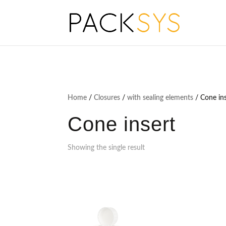
Home
/
Closures
/
with sealing elements
/ Cone in
Cone insert
Showing the single result