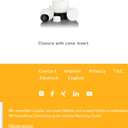
Closure with cone insert
Contact
Imprint
Privacy
T&C
Deutsch
English
Wir verwenden Cookies, um unsere Website und unseren Service zu optimieren
Mit freundlicher Unterstützung der
Interlink Marketing GmbH
Manage services