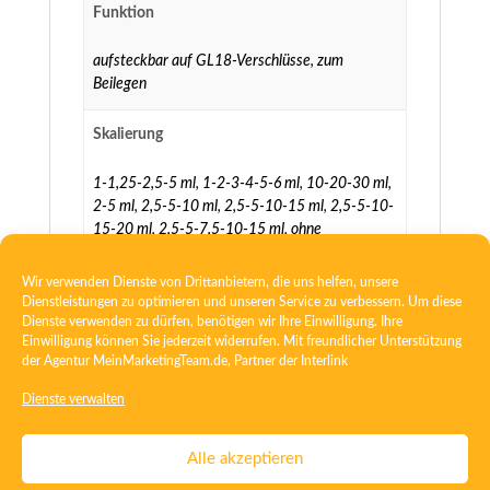
Funktion
aufsteckbar auf GL18-Verschlüsse
,
zum
Beilegen
Skalierung
1-1,25-2,5-5 ml
,
1-2-3-4-5-6 ml
,
10-20-30 ml
,
2-5 ml
,
2,5-5-10 ml
,
2,5-5-10-15 ml
,
2,5-5-10-
15-20 ml
,
2,5-5-7,5-10-15 ml
,
ohne
Wir verwenden Dienste von Drittanbietern, die uns helfen, unsere
Dienstleistungen zu optimieren und unseren Service zu verbessern. Um diese
Dienste verwenden zu dürfen, benötigen wir Ihre Einwilligung. Ihre
Einwilligung können Sie jederzeit widerrufen. Mit freundlicher Unterstützung
der Agentur
MeinMarketingTeam.de
, Partner der
Interlink
Kontakt
Datenschutz
Dienste verwalten
DSE gem. Art. 26/13 DSGVO
Informationspflichten
Alle akzeptieren
Zertifikat ISO 15378
Zertifikat ISO 13485
AGB