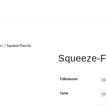
hen
/ Squeeze-Flasche
Squeeze-F
Füllvolumen
Farbe