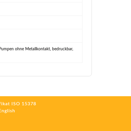
 Pumpen ohne Metallkontakt, bedruckbar,
fikat ISO 15378
English