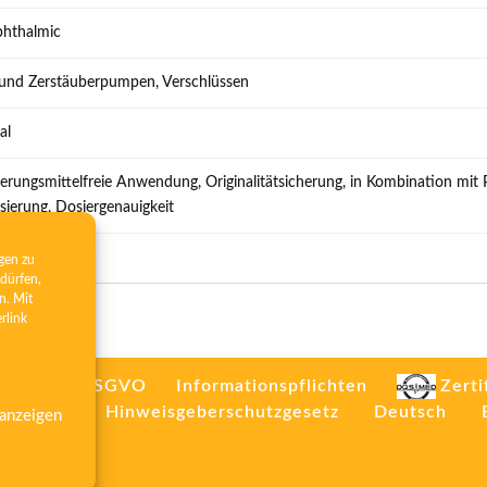
phthalmic
 und Zerstäuberpumpen, Verschlüssen
al
erungsmittelfreie Anwendung, Originalitätsicherung, in Kombination mit
sierung, Dosiergenauigkeit
gen zu
dürfen,
n. Mit
erlink
rt. 26/13 DSGVO
Informationspflichten
Zerti
mpressum
Hinweisgeberschutzgesetz
Deutsch
 anzeigen