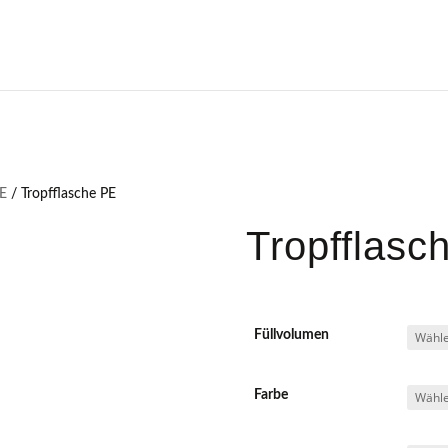
PE
/ Tropfflasche PE
Tropfflasc
Füllvolumen
Farbe