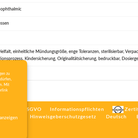
 ophthalmic
üssen
elfalt, einheitliche Mündungsgröße, enge Toleranzen, sterilisierbar, Verpac
ationsprozess, Kindersicherung, Originalitätsicherung, bedruckbar, Dosierg
gen zu
dürfen,
n. Mit
erlink
rt. 26/13 DSGVO
Informationspflichten
Zerti
mpressum
Hinweisgeberschutzgesetz
Deutsch
 anzeigen