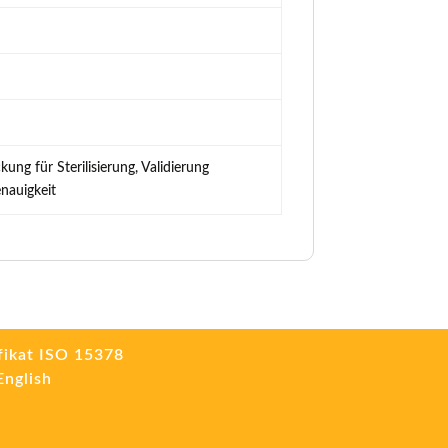
kung für Sterilisierung, Validierung
enauigkeit
fikat ISO 15378
English