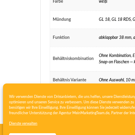
Farbe
weiß
Mündung
GL 18
,
GL 18 RDS
,
G
Funktion
abklappbar 38 mm
,
Ohne Kombination
,
E
Behältniskombination
Snap-on Flaschen — k
Behältnis Variante
Ohne Auswahl
,
10 m
Wir verwenden Dienste von Drittanbietern, die uns helfen, unsere Dienstleistun
optimieren und unseren Service zu verbessern. Um diese Dienste verwenden zu 
benötigen wir Ihre Einwilligung. Ihre Einwilligung können Sie jederzeit widerrufe
freundlicher Unterstützung der Agentur
MeinMarketingTeam.de
, Partner der
Int
Dienste verwalten
Kontakt
Datenschutz
DSE gem. A