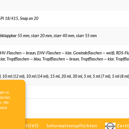
PI 18/415
,
Snap on 20
abklappbar 55 mm
,
starr 20 mm
,
starr 40 mm
,
starr 55 mm
HV-Flaschen — braun
,
EHV-Flaschen — klar
,
Gewindeflaschen — weiß
,
RDS-Fla
lar
,
Tropfflaschen — blau
,
Tropfflaschen — braun
,
Tropfflaschen — klar
,
Tropffla
l
,
10 ml (12 ml)
,
10 ml (14 ml)
,
15 ml
,
20 ml
,
30 ml
,
5 ml
,
5 ml (7 ml)
,
5 ml (8 ml
gen zu
dürfen,
n. Mit
erlink
rt. 26/13 DSGVO
Informationspflichten
Zerti